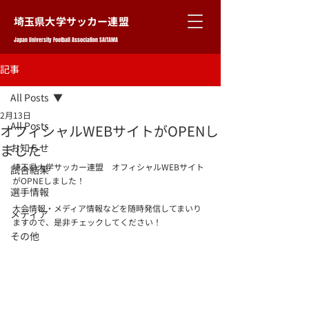
埼玉県大学サッカー連盟
Japan University Football Association SAITAMA
記事
All Posts
2月13日
All Posts
オフィシャルWEBサイトがOPENし
ました
お知らせ
埼玉県大学サッカー連盟　オフィシャルWEBサイト
試合結果
がOPNEしました！
選手情報
大会情報・メディア情報などを随時発信してまいり
メディア
ますので、是非チェックしてください！
その他